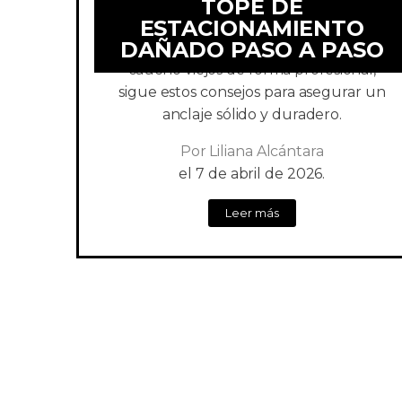
TOPE DE
ESTACIONAMIENTO
DAÑADO PASO A PASO
Descubre cómo cambiar topes de
caucho viejos de forma profesional,
sigue estos consejos para asegurar un
anclaje sólido y duradero.
Por
Liliana Alcántara
el
7 de abril de 2026.
Leer más