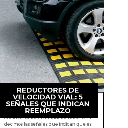
REDUCTORES DE
VELOCIDAD VIAL: 5
SEÑALES QUE INDICAN
REEMPLAZO
Detecta a tiempo el desgaste en tus
reductores de velocidad de caucho. Te
decimos las señales que indican que es