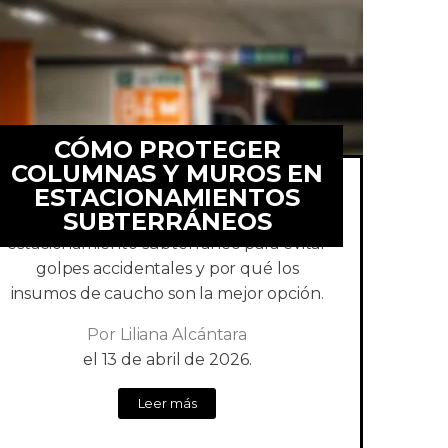
CÓMO PROTEGER
COLUMNAS Y MUROS EN
ESTACIONAMIENTOS
SUBTERRÁNEOS
Conoce cómo proteger tu
estacionamiento subterráneo para evitar
golpes accidentales y por qué los
insumos de caucho son la mejor opción.
Por
Liliana Alcántara
el
13 de abril de 2026.
Leer más