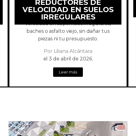
REDUCTORES DE
VELOCIDAD EN SUELOS
IRREGULARES
Aprende a instalar reductores de
velocidad en superficies irregulares,
baches o asfalto viejo, sin dañar tus
piezas ni tu presupuesto.
Por
Liliana Alcántara
el
3 de abril de 2026.
Leer más