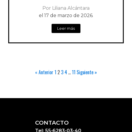
Por
Liliana Alcántara
el
17 de marzo de 2026.
Leer más
« Anterior
1
2
3
4
…
11
Siguiente »
CONTACTO
Tel: 55-6283-03-40