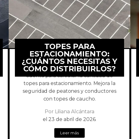
TOPES PARA
ESTACIONAMIENTO:
¿CUÁNTOS NECESITAS Y
CÓMO DISTRIBUIRLOS?
Te decimos lo que debes tener en
cuenta para calcular la cantidad de
topes para estacionamiento. Mejora la
seguridad de peatones y conductores
con topes de caucho.
Por
Liliana Alcántara
el
23 de abril de 2026.
Leer más