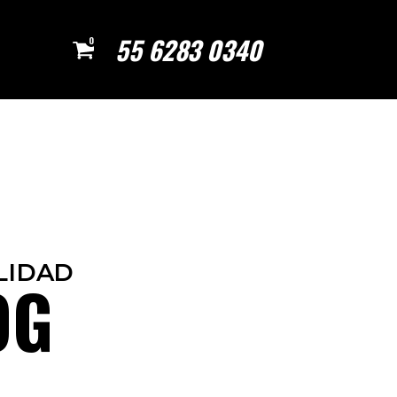
55 6283 0340
0
LIDAD
OG