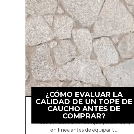
¿CÓMO EVALUAR LA
CALIDAD DE UN TOPE DE
CAUCHO ANTES DE
COMPRAR?
Conoce como verificar la calidad de un
tope de caucho en compra presencial y
en línea antes de equipar tu