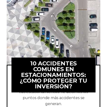
10 ACCIDENTES
COMUNES EN
ESTACIONAMIENTOS:
¿CÓMO PROTEGER TU
Protege tu inversión y conoce los
INVERSIÓN?
elementos que mejoran la seguridad en
tus estacionamientos. Te decimos los
puntos donde más accidentes se
generan.