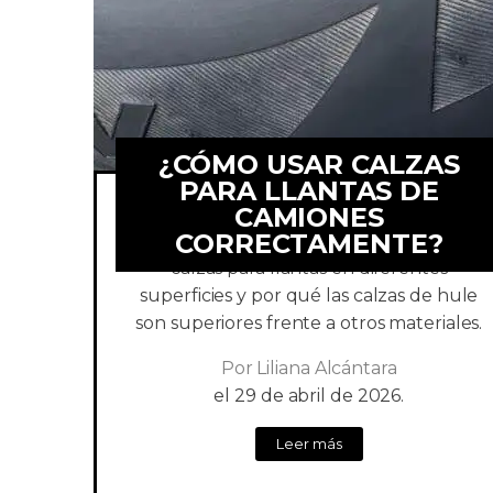
¿CÓMO USAR CALZAS
PARA LLANTAS DE
CAMIONES
CORRECTAMENTE?
Conoce la forma correcta para usar
calzas para llantas en diferentes
superficies y por qué las calzas de hule
son superiores frente a otros materiales.
Por
Liliana Alcántara
el
29 de abril de 2026.
Leer más