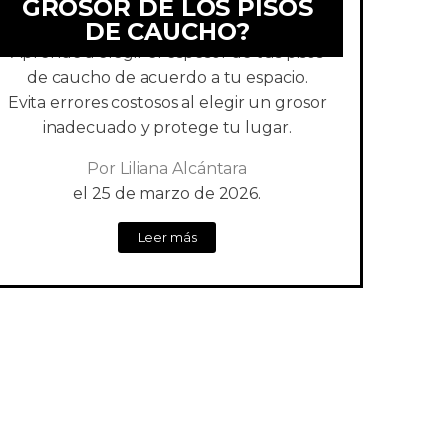
GROSOR DE LOS PISOS
DE CAUCHO?
Aprende a elegir el espesor de tus pisos
de caucho de acuerdo a tu espacio.
Evita errores costosos al elegir un grosor
inadecuado y protege tu lugar.
Por
Liliana Alcántara
el
25 de marzo de 2026.
Leer más