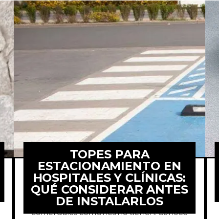
TOPES PARA
ESTACIONAMIENTO EN
HOSPITALES Y CLÍNICAS:
QUÉ CONSIDERAR ANTES
Los estacionamientos de hospitales
DE INSTALARLOS
tienen exigencias que los espacios
comerciales comunes no tienen. Conoce