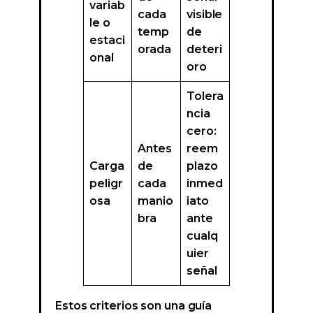
variab
cada
visible
le o
temp
de
estaci
orada
deteri
onal
oro
Tolera
ncia
cero:
Antes
reem
Carga
de
plazo
peligr
cada
inmed
osa
manio
iato
bra
ante
cualq
uier
señal
Estos criterios son una guía