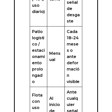
señal
uso
de
diario)
desga
ste
Patio
Cada
logísti
18–24
co /
mese
estaci
s o
Mens
onami
ante
ual
ento
defor
prolo
mació
ngad
n
o
visible
Ante
Flota
Al
cualq
con
inicio
uier
uso
de
señal