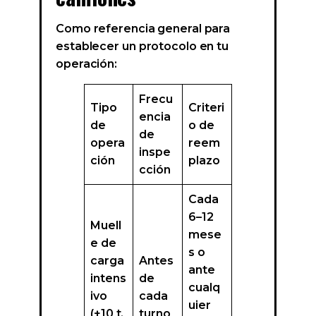
Como referencia general para
establecer un protocolo en tu
operación:
Frecu
Tipo
Criteri
encia
de
o de
de
opera
reem
inspe
ción
plazo
cción
Cada
6–12
Muell
mese
e de
s o
carga
Antes
ante
intens
de
cualq
ivo
cada
uier
(+10 t,
turno