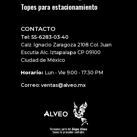
Topes para estacionamiento
CONTACTO
Tel: 55-6283-03-40
Calz. Ignacio Zaragoza 2108 Col. Juan
Escutia Alc. Iztapalapa CP 09100
Ciudad de México
Horario:
Lun - Vie 9:00 - 17:30 PM
Correo: ventas@alveo.mx
Formamos parte del
Grupo Alveo
.
Somos tu proveedor confiable.