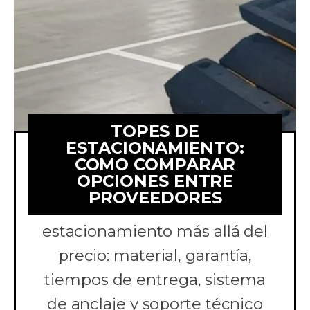
TOPES DE
ESTACIONAMIENTO:
COMO COMPARAR
OPCIONES ENTRE
Aprende a comparar
PROVEEDORES
cotizaciones de topes de
estacionamiento más allá del
precio: material, garantía,
tiempos de entrega, sistema
de anclaje y soporte técnico