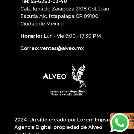
Tel: 55-6283-03-40
Calz. Ignacio Zaragoza 2108 Col. Juan
Escutia Alc. Iztapalapa CP 09100
Ciudad de México
Horario:
Lun - Vie 9:00 - 17:30 PM
Correo: ventas@alveo.mx
Formamos parte del
Grupo Alveo
.
Somos tu proveedor confiable.
Hola, soy Al
2024 Un sitio creado por Lorem Impsumx
más informació
Agencia Digital propiedad de Alveo