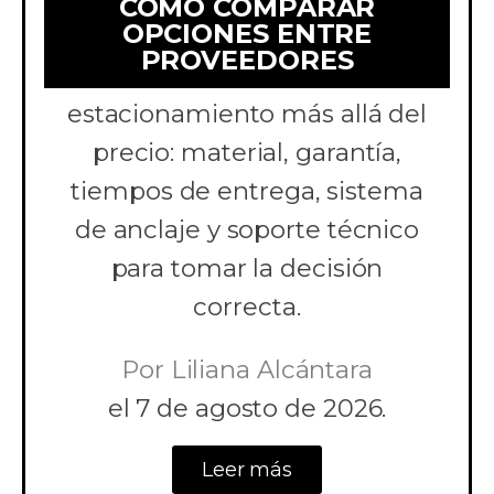
COMO COMPARAR
OPCIONES ENTRE
Aprende a comparar
PROVEEDORES
cotizaciones de topes de
estacionamiento más allá del
precio: material, garantía,
tiempos de entrega, sistema
de anclaje y soporte técnico
para tomar la decisión
correcta.
Por
Liliana Alcántara
el
7 de agosto de 2026.
Leer más