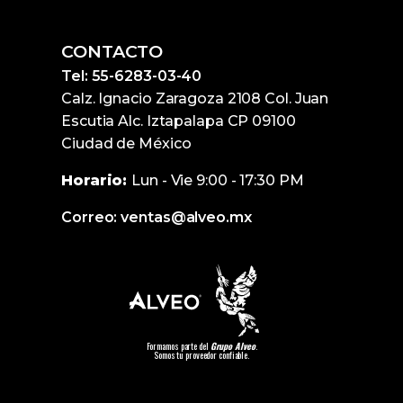
CONTACTO
Tel: 55-6283-03-40
Calz. Ignacio Zaragoza 2108 Col. Juan
Escutia Alc. Iztapalapa CP 09100
Ciudad de México
Horario:
Lun - Vie 9:00 - 17:30 PM
Correo: ventas@alveo.mx
Formamos parte del
Grupo Alveo
.
Somos tu proveedor confiable.