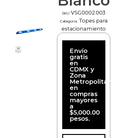
Blanco
VSG0002.003
SKU:
Topes para
Categoría:
estacionamiento
Envío
gratis
en
CDMX y
Zona
Metropolitana
en
compras
mayores
a
$5,000.00
pesos.