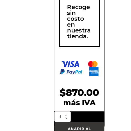
Recoge
sin
costo
en
nuestra
tienda.
$
870.00
más IVA
Tope
Largo
Azul
AÑADIR AL