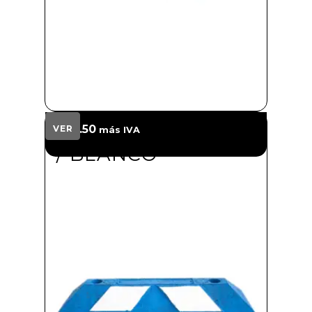
TOPE CORTO AZUL
$
217.50
VER
más IVA
/ BLANCO