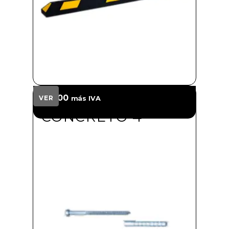
TORNILLO
$
30.00
VER
más IVA
CONCRETO 4"