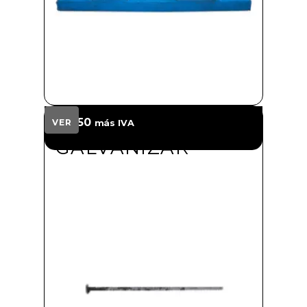
ANCLA SIN
$
34.50
VER
más IVA
GALVANIZAR