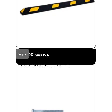
TORNILLO
$
30.00
VER
más IVA
CONCRETO 4"