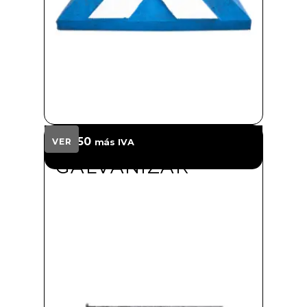
ANCLA SIN
$
34.50
VER
más IVA
GALVANIZAR