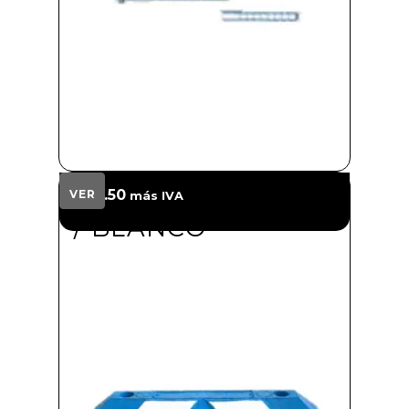
TOPE CORTO AZUL
$
217.50
VER
más IVA
/ BLANCO