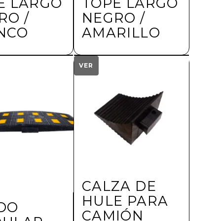
E LARGO
TOPE LARGO
RO /
NEGRO /
NCO
AMARILLO
VER
$
540.00
más IVA
más IVA
CALZA DE
HULE PARA
DO
CAMIÓN