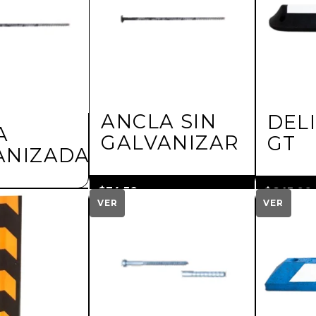
ANCLA SIN
DEL
A
GALVANIZAR
GT
ANIZADA
$
34.50
$
645.00
más IVA
VER
VER
IVA