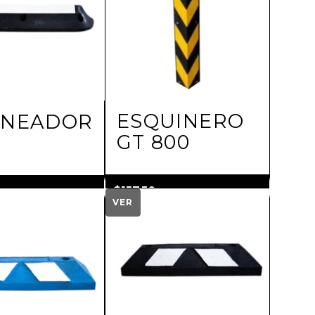
ESQUINERO
INEADOR
GT 800
$
157.50
más IVA
más IVA
VER