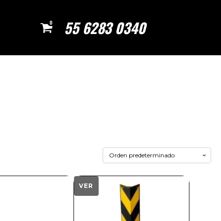
55 6283 0340
0
 ir a la página deseada. Lo usuarios de dispositivos tácti
VER