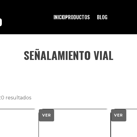
INICIO
PRODUCTOS
BLOG
O
SEÑALAMIENTO VIAL
las flechas de arriba y abajo para revisarlos y Enter para
20 resultados
VER
VER