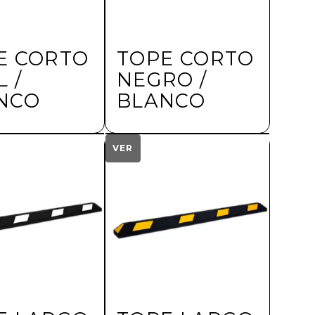
E CORTO
TOPE CORTO
 /
NEGRO /
NCO
BLANCO
VER
$
142.50
más IVA
más IVA