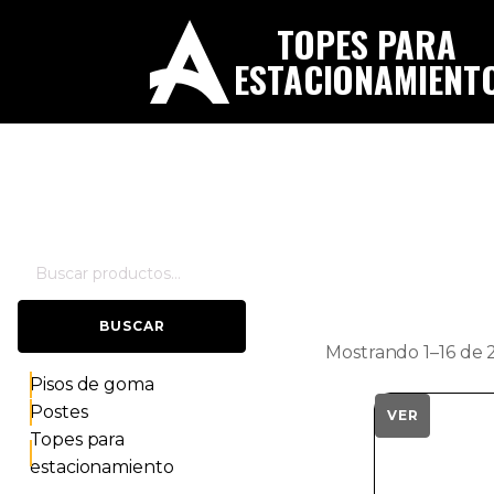
TOPES PARA
ESTACIONAMIENT
Cuando hay resultados autocompletados, puedes utilizar 
Buscar
por:
BUSCAR
Mostrando 1–16 de 
Pisos de goma
Postes
VER
Topes para
estacionamiento