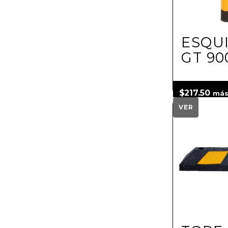
ESQU
GT 90
$
217.50
más
VER