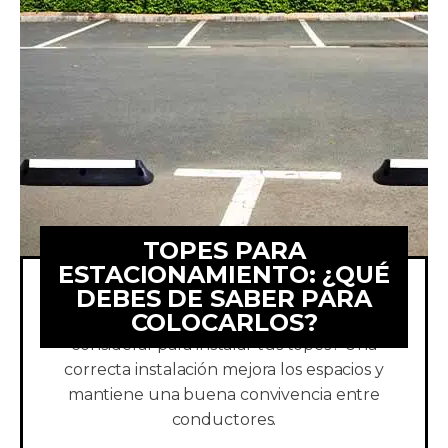
TOPES PARA
ESTACIONAMIENTO: ¿QUÉ
DEBES DE SABER PARA
COLOCARLOS?
¿Sabes cuáles son los factores que debes
considerar para instalar tus topes? Una
correcta instalación mejora los espacios y
mantiene una buena convivencia entre
conductores.