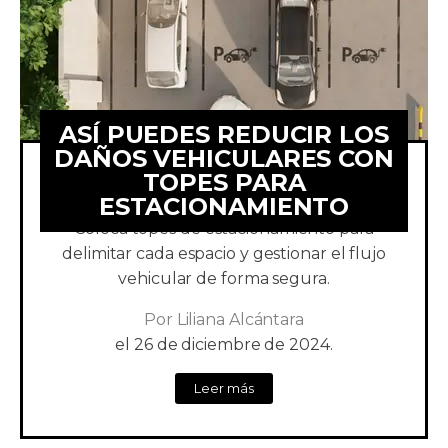
ASÍ PUEDES REDUCIR LOS
DAÑOS VEHICULARES CON
TOPES PARA
ESTACIONAMIENTO
Evita pagar en reparaciones costosas.
Coloca topes de estacionamiento para
delimitar cada espacio y gestionar el flujo
vehicular de forma segura.
Por
Liliana Alcántara
el
26 de diciembre de 2024.
Leer más