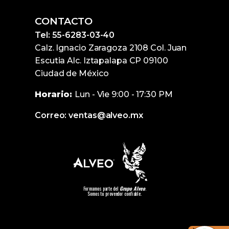
CONTACTO
Tel: 55-6283-03-40
Calz. Ignacio Zaragoza 2108 Col. Juan
Escutia Alc. Iztapalapa CP 09100
Ciudad de México
Horario:
Lun - Vie 9:00 - 17:30 PM
Correo: ventas@alveo.mx
Formamos parte del
Grupo Alveo
.
Somos tu proveedor confiable.