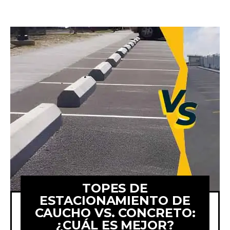
TOPES DE
ESTACIONAMIENTO DE
CAUCHO VS. CONCRETO:
¿CUÁL ES MEJOR?
¿Cuál material es mejor? Los topes