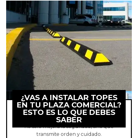
¿VAS A INSTALAR TOPES
EN TU PLAZA COMERCIAL?
ESTO ES LO QUE DEBES
SABER
La instalación de topes de estacionamiento
no solo mejora la seguridad, sino que
transmite orden y cuidado.