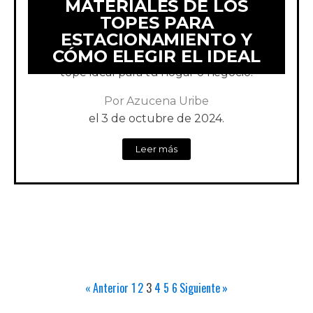
MATERIALES DE LOS
TOPES PARA
ESTACIONAMIENTO Y
Aprende sobre los diferentes materiales y
CÓMO ELEGIR EL IDEAL
sus ventajas. ¡Guía completa para elegir el
tope ideal para tu hogar o negocio!
Por
Azucena Uribe
el
3 de octubre de 2024.
Leer más
« Anterior
1
2
3
4
5
6
Siguiente »