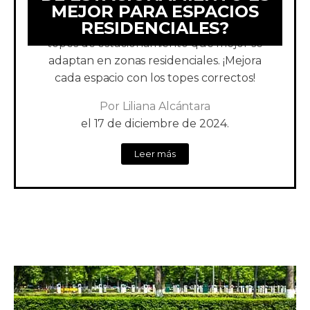
MEJOR PARA ESPACIOS
RESIDENCIALES?
Conoce cuáles son las medidas de los
topes de estacionamiento que mejor se
adaptan en zonas residenciales. ¡Mejora
cada espacio con los topes correctos!
Por
Liliana Alcántara
el
17 de diciembre de 2024.
Leer más