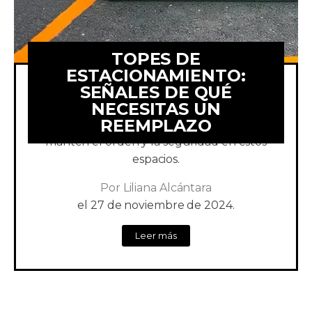
TOPES DE
ESTACIONAMIENTO:
SEÑALES DE QUÉ
NECESITAS UN
¡Evita problemas de desgaste! Cambia los
REEMPLAZO
topes para estacionamiento a tiempo y
mantén el orden y la seguridad en estos
espacios.
Por
Liliana Alcántara
el
27 de noviembre de 2024.
Leer más