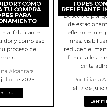
UIDOR? CÓMO
TOPES CON
A TU COMPRA
REFLEJANTE 
OPES PARA
s comprar topes
Descubre por qu
IONAMIENTO
tacionamiento
de estacionam
e al fabricante o
reflejante inte
buidor y cómo eso
más, visibiliz
 tu proceso de
reducen el man
ompra.
frente a los m
cinta adhe
ana Alcántara
julio de 2026.
Por
Liliana A
el
17 de julio
eer más
Leer m