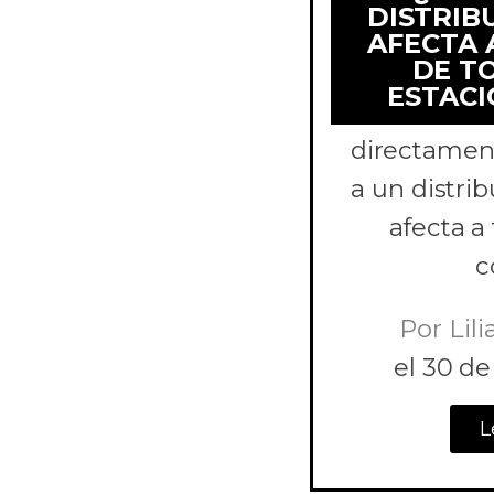
DISTRIB
AFECTA 
DE T
Comparamo
ESTAC
para es
directament
a un distri
afecta a
c
Por
Lili
el
30 de 
L