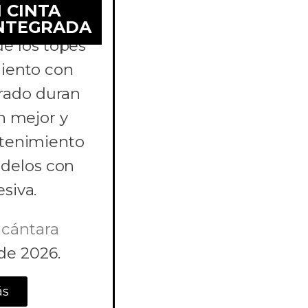
 CINTA
INTEGRADA
é los topes
iento con
grado duran
an mejor y
tenimiento
odelos con
siva.
lcántara
 de 2026.
ás