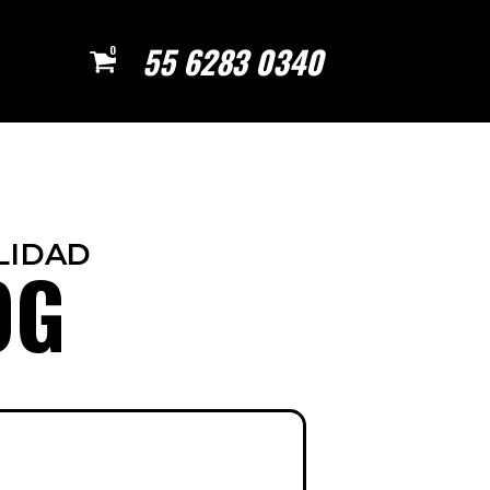
55 6283 0340
0
LIDAD
OG