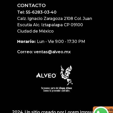
CONTACTO
Tel: 55-6283-03-40
Calz. Ignacio Zaragoza 2108 Col. Juan
Escutia Alc. Iztapalapa CP 09100
Ciudad de México
Horario:
Lun - Vie 9:00 - 17:30 PM
Correo: ventas@alveo.mx
Formamos parte del
Grupo Alveo
.
Somos tu proveedor confiable.
Hola, soy Al
2024 Un sitio creado por Lorem Impsumx
más informació