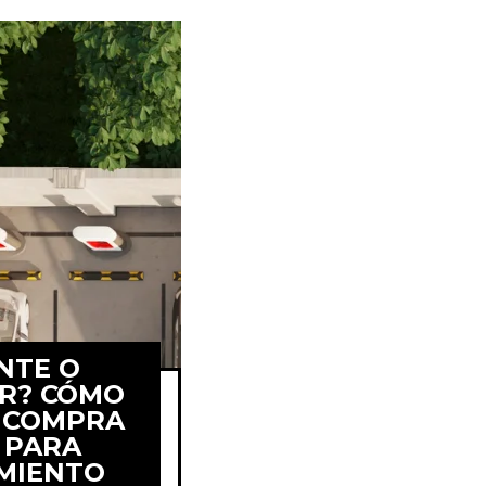
NTE O
OR? CÓMO
U COMPRA
 PARA
prar topes
MIENTO