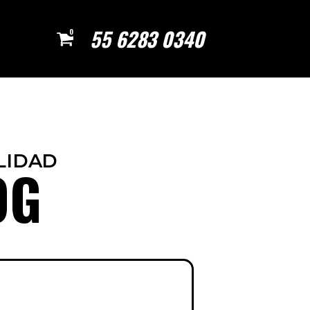
55 6283 0340
0
LIDAD
OG