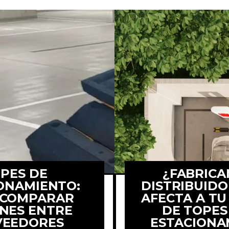
PES DE
¿FABRICA
ONAMIENTO:
DISTRIBUID
 COMPARAR
AFECTA A T
NES ENTRE
DE TOPES
e a comparar
Comparamos com
VEEDORES
ESTACIONA