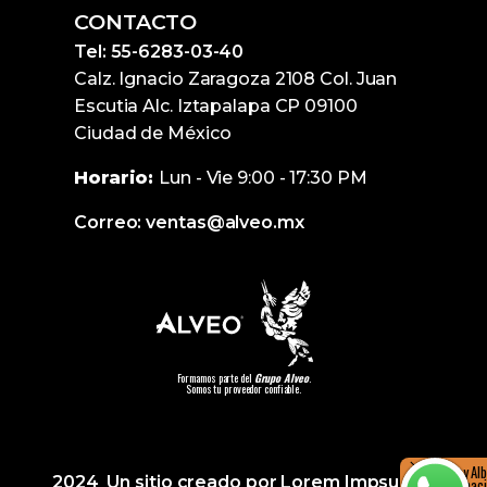
CONTACTO
Tel: 55-6283-03-40
Calz. Ignacio Zaragoza 2108 Col. Juan
Escutia Alc. Iztapalapa CP 09100
Ciudad de México
Horario:
Lun - Vie 9:00 - 17:30 PM
Correo: ventas@alveo.mx
Formamos parte del
Grupo Alveo
.
Somos tu proveedor confiable.
Hola, soy Al
2024 Un sitio creado por Lorem Impsumx
más informació