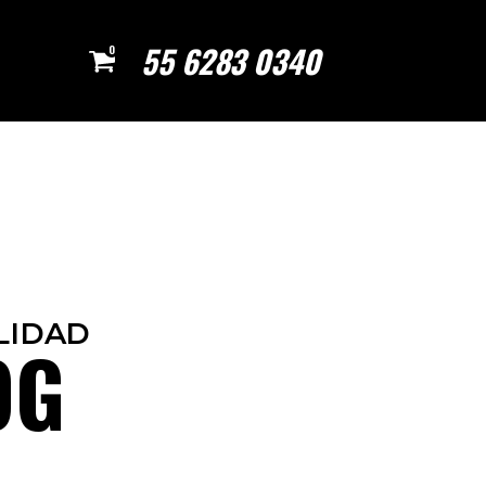
55 6283 0340
0
LIDAD
OG