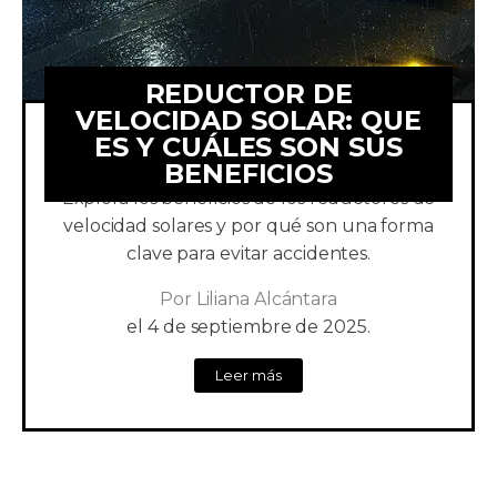
REDUCTOR DE
VELOCIDAD SOLAR: QUE
ES Y CUÁLES SON SUS
BENEFICIOS
Mejora la visibilidad en cada camino.
Explora los beneficios de los reductores de
velocidad solares y por qué son una forma
clave para evitar accidentes.
Por
Liliana Alcántara
el
4 de septiembre de 2025.
Leer más