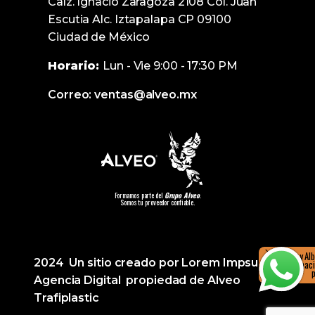
Calz. Ignacio Zaragoza 2108 Col. Juan
Escutia Alc. Iztapalapa CP 09100
Ciudad de México
Horario:
Lun - Vie 9:00 - 17:30 PM
Correo: ventas@alveo.mx
Formamos parte del
Grupo Alveo
.
Somos tu proveedor confiable.
Hola, soy Al
2024 Un sitio creado por Lorem Impsumx
más informació
Agencia Digital propiedad de Alveo
Trafiplastic