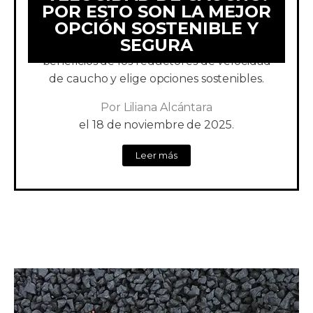
POR ESTO SON LA MEJOR
OPCIÓN SOSTENIBLE Y
El caucho reciclado es una gran opción
SEGURA
para dispositivos viales. Aprende los
beneficios de los reductores de velocidad
de caucho y elige opciones sostenibles.
Por
Liliana Alcántara
el
18 de noviembre de 2025.
Leer más