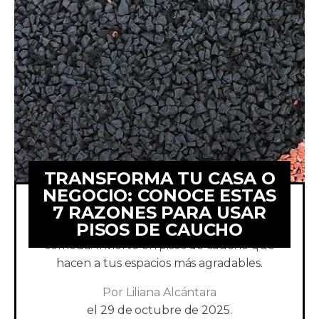
TRANSFORMA TU CASA O
NEGOCIO: CONOCE ESTAS
7 RAZONES PARA USAR
PISOS DE CAUCHO
Haz de tus pisos una superficie segura y
cómoda. Invierte en pisos de caucho que
hacen a tus espacios más agradables.
Por
Liliana Alcántara
el
29 de octubre de 2025.