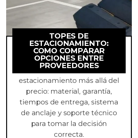
TOPES DE
ESTACIONAMIENTO:
COMO COMPARAR
OPCIONES ENTRE
Aprende a comparar
PROVEEDORES
cotizaciones de topes de
estacionamiento más allá del
precio: material, garantía,
tiempos de entrega, sistema
de anclaje y soporte técnico
para tomar la decisión
correcta.