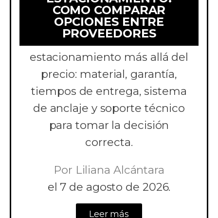
COMO COMPARAR
OPCIONES ENTRE
Aprende a comparar
PROVEEDORES
cotizaciones de topes de
estacionamiento más allá del
precio: material, garantía,
tiempos de entrega, sistema
de anclaje y soporte técnico
para tomar la decisión
correcta.
Por
Liliana Alcántara
el
7 de agosto de 2026.
Leer más