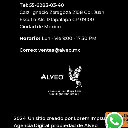
Tel: 55-6283-03-40
Calz. Ignacio Zaragoza 2108 Col. Juan
Escutia Alc. Iztapalapa CP 09100
Ciudad de México
Horario:
Lun - Vie 9:00 - 17:30 PM
Correo: ventas@alveo.mx
Formamos parte del
Grupo Alveo
.
Somos tu proveedor confiable.
Hola, soy Al
2024 Un sitio creado por Lorem Impsumx
más informació
Agencia Digital propiedad de Alveo