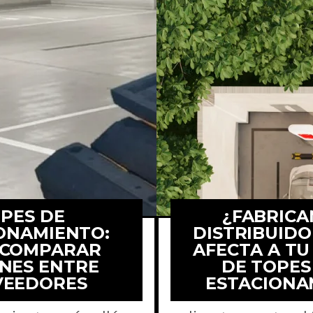
PES DE
¿FABRICA
ONAMIENTO:
DISTRIBUID
 COMPARAR
AFECTA A T
NES ENTRE
DE TOPES
e a comparar
Comparamos com
VEEDORES
ESTACIONA
nes de topes de
para estacio