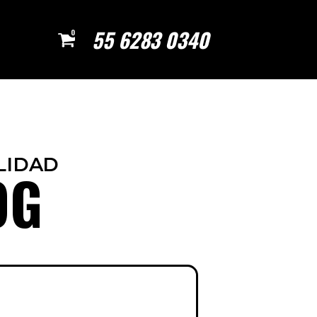
55 6283 0340
0
LIDAD
OG