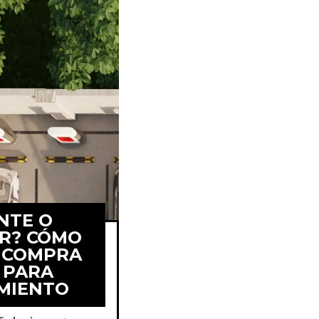
NTE O
OR? CÓMO
U COMPRA
 PARA
prar topes
MIENTO
namiento