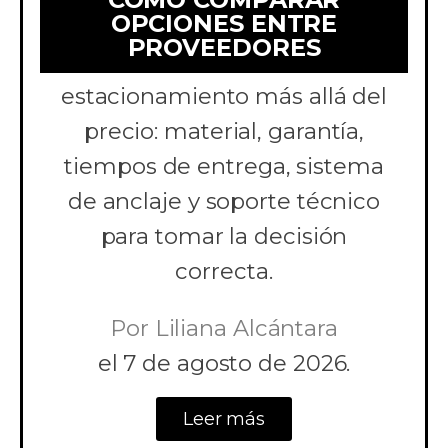
OPCIONES ENTRE
Aprende a comparar
PROVEEDORES
cotizaciones de topes de
estacionamiento más allá del
precio: material, garantía,
tiempos de entrega, sistema
de anclaje y soporte técnico
para tomar la decisión
correcta.
Por
Liliana Alcántara
el
7 de agosto de 2026.
Leer más