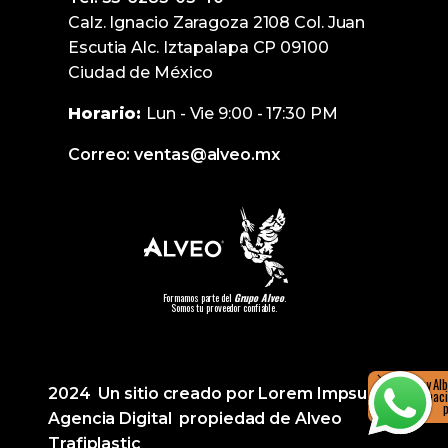
Calz. Ignacio Zaragoza 2108 Col. Juan
Escutia Alc. Iztapalapa CP 09100
Ciudad de México
Horario:
Lun - Vie 9:00 - 17:30 PM
Correo: ventas@alveo.mx
Formamos parte del
Grupo Alveo
.
Somos tu proveedor confiable.
Hola, soy Al
2024 Un sitio creado por Lorem Impsumx
más informació
Agencia Digital propiedad de Alveo
Trafiplastic