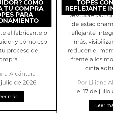
UIDOR? CÓMO
TOPES CON
A TU COMPRA
REFLEJANTE 
OPES PARA
s comprar topes
Descubre por qu
IONAMIENTO
tacionamiento
de estacionam
e al fabricante o
reflejante inte
buidor y cómo eso
más, visibiliz
 tu proceso de
reducen el man
ompra.
frente a los m
cinta adhe
ana Alcántara
julio de 2026.
Por
Liliana A
el
17 de julio
eer más
Leer m