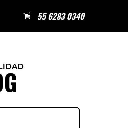
55 6283 0340
0
LIDAD
OG