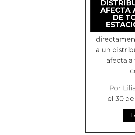
DISTRIB
AFECTA 
DE T
Comparamo
ESTAC
para es
directament
a un distri
afecta a
c
Por
Lili
el
30 de 
L