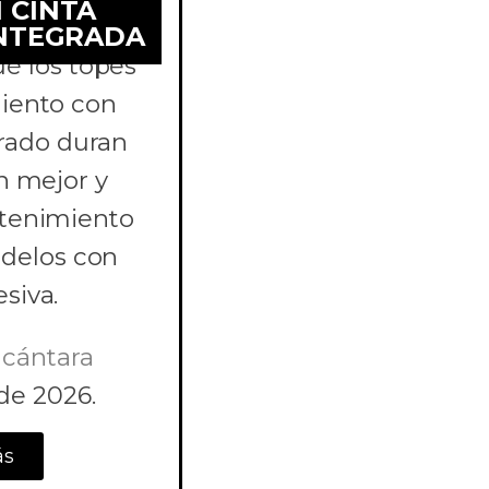
 CINTA
INTEGRADA
é los topes
iento con
grado duran
an mejor y
tenimiento
odelos con
siva.
lcántara
 de 2026.
ás