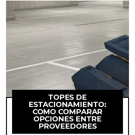
TOPES DE
ESTACIONAMIENTO:
COMO COMPARAR
OPCIONES ENTRE
Aprende a comparar
PROVEEDORES
cotizaciones de topes de