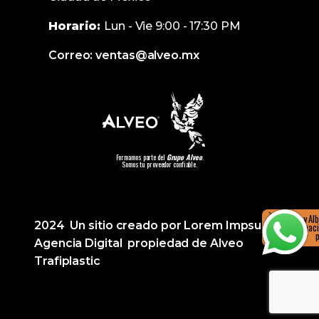
Horario:
Lun - Vie 9:00 - 17:30 PM
Correo: ventas@alveo.mx
Formamos parte del
Grupo Alveo
.
Somos tu proveedor confiable.
Hola, soy Al
2024 Un sitio creado por Lorem Impsumx
más informació
Agencia Digital propiedad de Alveo
Trafiplastic