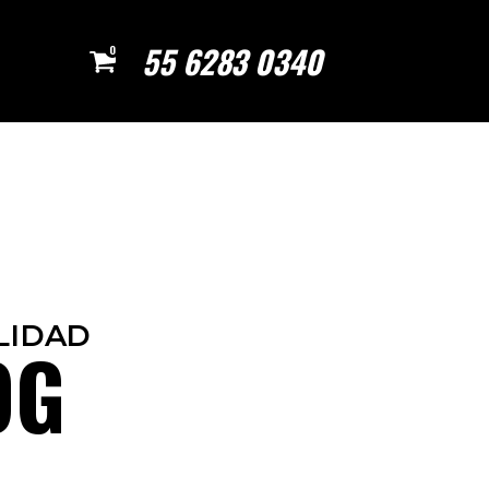
55 6283 0340
0
LIDAD
OG