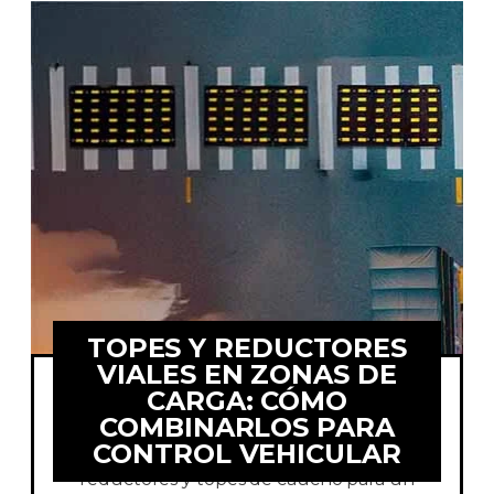
TOPES Y REDUCTORES
VIALES EN ZONAS DE
CARGA: CÓMO
COMBINARLOS PARA
Optimiza el patio de maniobras de tu
CONTROL VEHICULAR
empresa. Descubre cómo instalar
reductores y topes de caucho para un