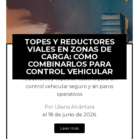
TOPES Y REDUCTORES
VIALES EN ZONAS DE
CARGA: CÓMO
COMBINARLOS PARA
Optimiza el patio de maniobras de tu
CONTROL VEHICULAR
empresa. Descubre cómo instalar
reductores y topes de caucho para un
control vehicular seguro y sin paros
operativos
Por
Liliana Alcántara
el
18 de junio de 2026.
Leer más