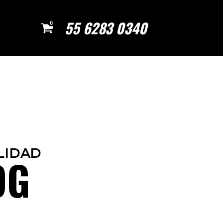
55 6283 0340
0
LIDAD
OG