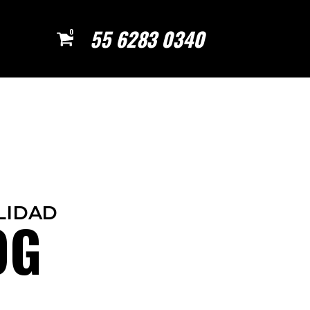
55 6283 0340
0
LIDAD
OG